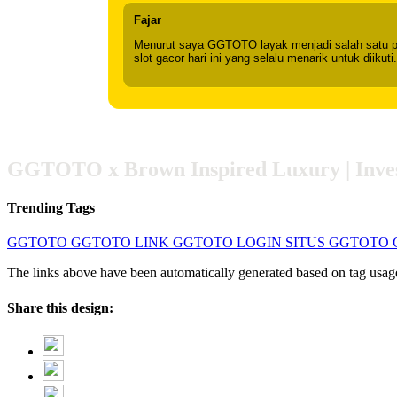
Fajar
Menurut saya GGTOTO layak menjadi salah satu pil
slot gacor hari ini yang selalu menarik untuk diikuti.
GGTOTO x Brown Inspired Luxury | Inves
Trending Tags
GGTOTO
GGTOTO LINK
GGTOTO LOGIN
SITUS GGTOTO
The links above have been automatically generated based on tag usage
Share this design: