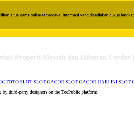
ihan situs game online terpercaya. Informasi yang disediakan cukup lengkap
tasi Properti Mewah dan Hiburan Cerdas 
GGTOTO SLOT
SLOT GACOR
SLOT GACOR HARI INI
SLOT 
 by third-party designers on the TeePublic platform.