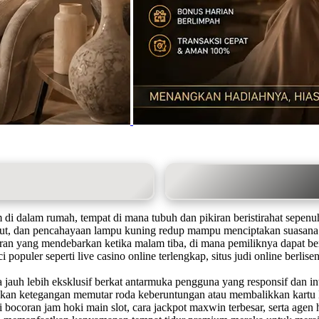
 di dalam rumah, tempat di mana tubuh dan pikiran beristirahat sepen
ut, dan pencahayaan lampu kuning redup mampu menciptakan suasana 
uran yang mendebarkan ketika malam tiba, di mana pemiliknya dapat ber
populer seperti live casino online terlengkap, situs judi online berlis
 jauh lebih eksklusif berkat antarmuka pengguna yang responsif dan 
kan ketegangan memutar roda keberuntungan atau membalikkan kartu l
ti bocoran jam hoki main slot, cara jackpot maxwin terbesar, serta age