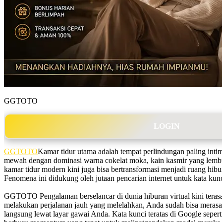
GGTOTO
LOGIN
GGTOTO
Kamar tidur utama adalah tempat perlindungan paling intim
mewah dengan dominasi warna cokelat moka, kain kasmir yang lemb
kamar tidur modern kini juga bisa bertransformasi menjadi ruang hib
Fenomena ini didukung oleh jutaan pencarian internet untuk kata kunci 
GGTOTO Pengalaman berselancar di dunia hiburan virtual kini terasa
melakukan perjalanan jauh yang melelahkan, Anda sudah bisa merasa
langsung lewat layar gawai Anda. Kata kunci teratas di Google seper