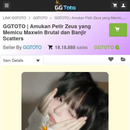
LINK GGTOTO
GGTOTO
GGTOTO | Amukan Petir Zeus yang Memicu Maxwin Brutal dan Banjir Scatters
GGTOTO | Amukan Petir Zeus yang
Memicu Maxwin Brutal dan Banjir
Scatters
Seller By
GGTOTO
18.18.888
sales
GGTOTO
Item Details